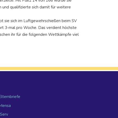
erzielte. Mit Platz 14 von 166 wurde sie
und qualifizierte sich damit für weitere
übt sie sich im Luftgewehrschießen beim SV
dort 3-mal pro Woche. Das verdient höchste
chen ihr für die folgenden Wettkämpfe viel
Elternbriefe
Mensa
IServ